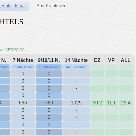
Jesolo
Istria
Bus-Katalonien
·
OHTELS
сти АВТОБУСА
 N.
7 Nächte
9/10/11 N.
14 Nächte
EZ
VP
ALL
ervice
no bus service
no bus service
no bus service
0
0
-
0
0
-
0
0
-
0
0
-
4
666
769
1025
30.2
11.1
23.4
0
0
-
0
0
-
0
0
-
0
0
-