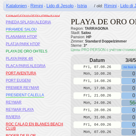
COMARRUGA
Katalonien
Rimini
Lido di Jesolo
Istria
Rimini
Lido di 
·
·
·
/ old:
·
PIMAR AND SPA
PINEDA PARK APARTAMENTOS
PLAYA DE ORO 
PINEDA SPLASH ALEGRIA
Region:
TARRAGONA
PIRAMIDE SALOU
Stadt:
Salou
PLANAMAR HTOP
Pansion:
HP
Zimmer:
Standard Doppelzimmer
PLATJA PARK HTOP
Sterne:
3*
Цены PRO PERSON с учётом стоимо
PLAYA DE ORO OHTELS
PLAYA PARK 4R
Datum
3/4/5
PLAÇA PARIS ALEGRIA
Fri, 07.08.26
no bus s
PORT AVENTURA
0
Mon, 10.08.26
PORT EUGENI
0
Fri, 14.08.26
PREMIER REYMAR
0
Mon, 17.08.26
PRESIDENT CALELLA
0
Fri, 21.08.26
REYMAR
56
Mon, 24.08.26
REYMAR PLAYA
0
Fri, 28.08.26
RIVIERA
0
Mon, 31.08.26
ROC CALA D EN BLANES BEACH
0
Fri, 04.09.26
CLUB
0
Mon, 07.09.26
ROGER DE FLOR