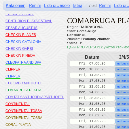
CAP ROIG OHTELS
Katalonien
Rimini
Lido di Jesolo
Istria
Rimini
Lido di 
·
·
·
/ old:
·
CAPRICI BEACH & SPA
CARIBE RESORT
COMARRUGA PL
CENTURION PLAYA ESTIVAL
Region:
TARRAGONA
CESAR AUGUSTUS
Stadt:
Coma-Ruga
CHECKIN BLANES
Pansion:
UF
Zimmer:
Economy Zimmer
CHECKIN CATALONIA
Sterne:
3*
Цены PRO PERSON с учётом стоимо
CHECKIN GARBI
CHECKIN PINEDA
Datum
3/4/5
CLEOPATRA AND SPA
Fri, 07.08.26
no bus s
CLIPPER
Mon, 10.08.26
no bus s
Fri, 14.08.26
no bus s
CLIPPER
Mon, 17.08.26
no bus s
COLOMBO MIX HOTEL
Fri, 21.08.26
no bus s
COMARRUGA PLATJA
Mon, 24.08.26
no bus s
COMTAT SANT JORDI APARTHOTEL
Fri, 28.08.26
no bus s
CONTINENTAL
Mon, 31.08.26
no bus s
Fri, 04.09.26
no bus s
CONTINENTAL TOSSA
Mon, 07.09.26
no bus s
CONTINENTAL-TOSSA
Fri, 11.09.26
no bus s
CORAL PLATJA
Mon, 14.09.26
no bus s