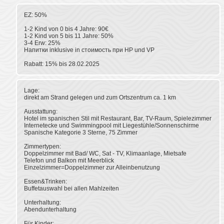
EZ: 50%
1-2 Kind von 0 bis 4 Jahre: 90€
1-2 Kind von 5 bis 11 Jahre: 50%
3-4 Erw: 25%
Напитки inklusive in стоимость при HP und VP
Rabatt: 15% bis 28.02.2025
Lage:
direkt am Strand gelegen und zum Ortszentrum ca. 1 km
Ausstattung:
Hotel im spanischen Stil mit Restaurant, Bar, TV-Raum, Spielezimmer
Internetecke und Swimmingpool mit Liegestühle/Sonnenschirme
Spanische Kategorie 3 Sterne, 75 Zimmer
Zimmertypen:
Doppelzimmer mit Bad/ WC, Sat - TV, Klimaanlage, Mietsafe
Telefon und Balkon mit Meerblick
Einzelzimmer=Doppelzimmer zur Alleinbenutzung
Essen&Trinken:
Buffetauswahl bei allen Mahlzeiten
Unterhaltung:
Abendunterhaltung
Für Kinder: