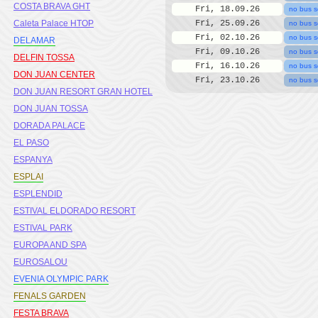
COSTA BRAVA GHT
Fri, 18.09.26
no bus s
Caleta Palace HTOP
Fri, 25.09.26
no bus s
Fri, 02.10.26
no bus s
DELAMAR
Fri, 09.10.26
no bus s
DELFIN TOSSA
Fri, 16.10.26
no bus s
DON JUAN CENTER
Fri, 23.10.26
no bus s
DON JUAN RESORT GRAN HOTEL
DON JUAN TOSSA
DORADA PALACE
EL PASO
ESPANYA
ESPLAI
ESPLENDID
ESTIVAL ELDORADO RESORT
ESTIVAL PARK
EUROPA AND SPA
EUROSALOU
EVENIA OLYMPIC PARK
FENALS GARDEN
FESTA BRAVA