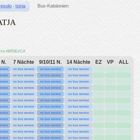
Jesolo
Istria
Bus-Katalonien
·
ATJA
сти АВТОБУСА
 N.
7 Nächte
9/10/11 N.
14 Nächte
EZ
VP
ALL
ervice
no bus service
no bus service
no bus service
ervice
no bus service
no bus service
no bus service
ervice
no bus service
no bus service
no bus service
ervice
no bus service
no bus service
no bus service
ervice
no bus service
no bus service
no bus service
ervice
no bus service
no bus service
no bus service
ervice
no bus service
no bus service
no bus service
ervice
no bus service
no bus service
no bus service
ervice
no bus service
no bus service
no bus service
ervice
no bus service
no bus service
no bus service
ervice
no bus service
no bus service
no bus service
ervice
no bus service
no bus service
no bus service