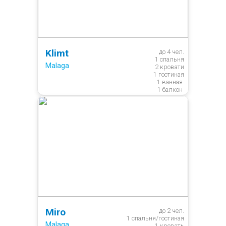
Klimt
до 4 чел.

1 спальня

Malaga
2 кровати

1 гостиная

1 ванная 

Miro
до 2 чел.

1 спальня/гостиная

Malaga
1 кровать
