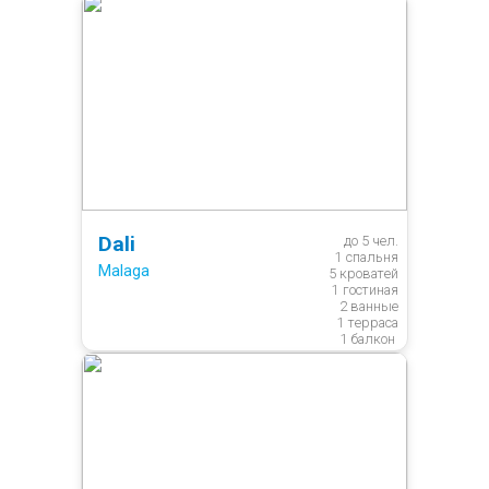
Dali
до 5 чел.

1 спальня

Malaga
5 кроватей

1 гостиная

2 ванные

1 терраса
