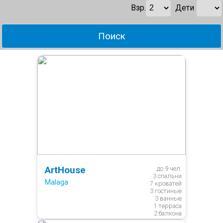
Взр.
Дети
ArtHouse
до 9 чел.

3 спальни

Malaga
7 кроватей

3 гостиные

3 ванные

1 терраса

2 балкона