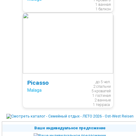
1 ванная

1 балкон
Picasso
до 5 чел.

2 спальни

Malaga
5 кроватей

1 гостиная

2 ванные

1 терраса 
Ваше индивидуальное предложение