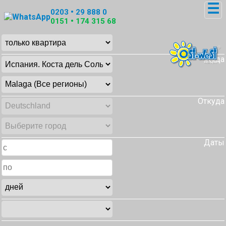
☰
0203 • 29 888 0
0151 • 174 315 68
Куда
Откуда
Даты