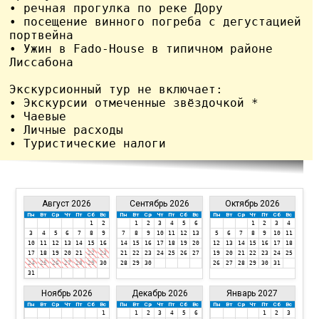
• речная прогулка по реке Дору

• посещение винного погреба с дегустацией 
портвейна

• Ужин в Fado-House в типичном районе 
Лиссабона

Экскурсионный тур не включает:

• Экскурсии отмеченные звёздочкой *

• Чаевые

• Личные расходы

Август 2026
Сентябрь 2026
Октябрь 2026
Пн
Вт
Ср
Чт
Пт
Сб
Вс
Пн
Вт
Ср
Чт
Пт
Сб
Вс
Пн
Вт
Ср
Чт
Пт
Сб
Вс
1
2
1
2
3
4
5
6
1
2
3
4
3
4
5
6
7
8
9
7
8
9
10
11
12
13
5
6
7
8
9
10
11
10
11
12
13
14
15
16
14
15
16
17
18
19
20
12
13
14
15
16
17
18
17
18
19
20
21
22
23
21
22
23
24
25
26
27
19
20
21
22
23
24
25
24
25
26
27
28
29
30
28
29
30
26
27
28
29
30
31
31
Ноябрь 2026
Декабрь 2026
Январь 2027
Пн
Вт
Ср
Чт
Пт
Сб
Вс
Пн
Вт
Ср
Чт
Пт
Сб
Вс
Пн
Вт
Ср
Чт
Пт
Сб
Вс
1
1
2
3
4
5
6
1
2
3