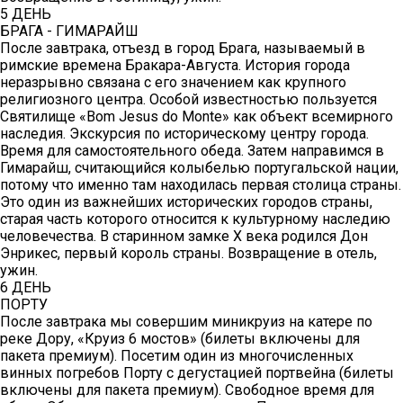
5 ДЕНЬ
БРАГА - ГИМАРАЙШ
После завтрака, отъезд в город Брага, называемый в
римские времена Бракара-Августа. История города
неразрывно связана с его значением как крупного
религиозного центра. Особой известностью пользуется
Святилище «Bom Jesus do Monte» как объект всемирного
наследия. Экскурсия по историческому центру города.
Время для самостоятельного обеда. Затем направимся в
Гимарайш, считающийся колыбелью португальской нации,
потому что именно там находилась первая столица страны.
Это один из важнейших исторических городов страны,
старая часть которого относится к культурному наследию
человечества. В старинном замке X века родился Дон
Энрикес, первый король страны. Возвращение в отель,
ужин.
6 ДЕНЬ
ПОРТУ
После завтрака мы совершим миникруиз на катере по
реке Дору, «Круиз 6 мостов» (билеты включены для
пакета премиум). Посетим один из многочисленных
винных погребов Порту с дегустацией портвейна (билеты
включены для пакета премиум). Свободное время для