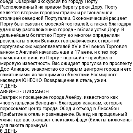
обеда. Обзорная экскурсия по городу Порту.
Расположенный на правом берегу реки Дору, Порту
является вторым городом страны и региональной
столицей северной Португалии. Экономический расцвет
Порту был связан с морской торговлей, а также благодаря
удачному расположению города - вблизи устья Дору. В
дальнейшем богатство Порту во многом определили
результаты эпохи Великих географических открытий
португальских мореплавателей XV и XVI веков Торговля
вином с Англией началась еще в 17 веке, и с тех пор
знаменитое вино из Порту - портвейн - приобрело
мировую известность. Вас ожидает прогулка по проспекту
Дос-Алиадос, знакомство со старым центром города и его
памятниками, являющимися объектами Всемирного
наследия ЮНЕСКО. Возвращение в отель, ужин.
7 ДЕНЬ
АВЕЙРО - ЛИССАБОН
Завтрак и посещение города Авейру, известного как
«португальская Венеция», благодаря каналам, которые
пересекают центр города. Обед и отъезд в Лиссабон.
Прибытие в отель и размещение. Выезд на прощальный
ужин, где вас ожидает спектакль фаду (билеты включены
для пакета премиум).
8 ДЕНЬ