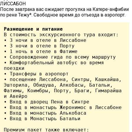
ЛИССАБОН
После завтрака вас ожидает прогулка на Катере-анфибии
по реке Тежу*. Свободное время до отъезда в аэропорт.
Размещение и питание
В стоимость экскурсионного тура входит:

• 3 ночи в отеле в Лиссабоне

• 3 ночи в отеле в Порту

• 1 ночь в отеле в Фатиме

• Сопровождение гида по всему маршруту

• Комфортабельный автобус во время 
поездки

• Трансферы в аэропорт

• посещение Лиссабона, Синтры, Кашкайша, 
Эшторила, Обидуша, Алкобасы, Батальи, 
Фатимы, Коимбры, Порту, Браги, Гимарайша 
и Авейро

• Вход в дворец Пена в Синтре

• Вход в монастырь Жеронимос в Лиссабоне

• Вход в монастырь Алькобаса

• Вход в Монастырь Батальи

Премиум пакет также включает:
