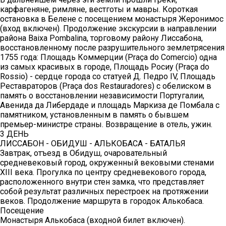
карфагеняне, римляне, вестготы и мавры. Короткая
остановка в Белене с посещением монастыря Жеронимос
(вход включен). Продолжение экскурсии в направлении
района Baixa Pombalina, торговому району Лиссабона,
восстановленному после разрушительного землетрясения
1755 года: Площадь Коммерции (Praça do Comercio) одна
из самых красивых в городе, Площадь Росиу (Praça do
Rossio) - сердце города со статуей Д. Педро IV, Площадь
Реставраторов (Praça dos Restauradores) с обелиском в
память о восстановлении независимости Португалии,
Авенида да Либердаде и площадь Маркиза де Помбала с
памятником, установленным в память о бывшем
премьер-министре страны. Возвращение в отель, ужин.
3 ДЕНЬ
ЛИССАБОН - ОБИДУШ - АЛЬКОБАСА - БАТАЛЬЯ
Завтрак, отъезд в Обидуш, очаровательный
средневековый город, окруженный вековыми стенами
XIII века. Прогулка по центру средневекового города,
расположенного внутри стен замка, что представляет
собой результат различных перестроек на протяжении
веков. Продолжение маршрута в городок Алькобаса.
Посещение
Монастыря Алькобаса (входной билет включен).