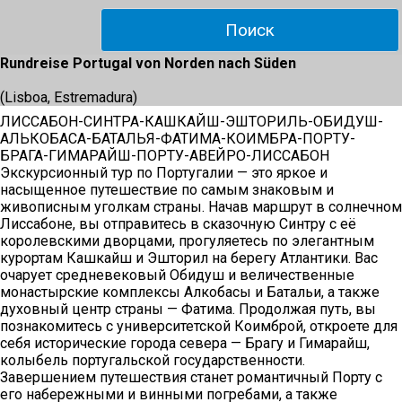
Rundreise Portugal von Norden nach Süden
(Lisboa, Estremadura)
ЛИССАБОН-СИНТРА-КАШКАЙШ-ЭШТОРИЛЬ-ОБИДУШ-
АЛЬКОБАСА-БАТАЛЬЯ-ФАТИМА-КОИМБРА-ПОРТУ-
БРАГА-ГИМАРАЙШ-ПОРТУ-АВЕЙРО-ЛИССАБОН
Экскурсионный тур по Португалии — это яркое и
насыщенное путешествие по самым знаковым и
живописным уголкам страны. Начав маршрут в солнечном
Лиссабоне, вы отправитесь в сказочную Синтру с её
королевскими дворцами, прогуляетесь по элегантным
курортам Кашкайш и Эшторил на берегу Атлантики. Вас
очарует средневековый Обидуш и величественные
монастырские комплексы Алкобасы и Батальи, а также
духовный центр страны — Фатима. Продолжая путь, вы
познакомитесь с университетской Коимброй, откроете для
себя исторические города севера — Брагу и Гимарайш,
колыбель португальской государственности.
Завершением путешествия станет романтичный Порту с
его набережными и винными погребами, а также