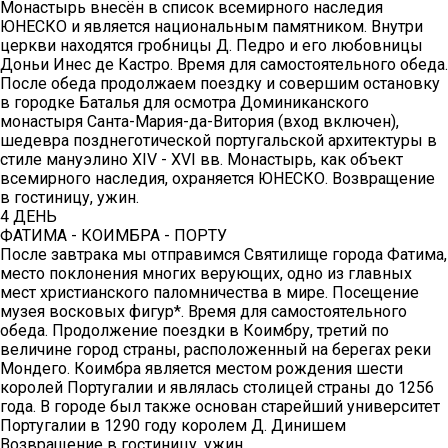
Монастырь внесён в список всемирного наследия
ЮНЕСКО и является национальным памятником. Внутри
церкви находятся гробницы Д. Педро и его любовницы
Доньи Инес де Кастро. Время для самостоятельного обеда.
После обеда продолжаем поездку и совершим остановку
в городке Баталья для осмотра Доминиканского
монастыря Санта-Мария-да-Витория (вход включен),
шедевра позднеготической португальской архитектуры в
стиле мануэлино XIV - XVI вв. Монастырь, как объект
всемирного наследия, охраняется ЮНЕСКО. Возвращение
в гостиницу, ужин.
4 ДЕНЬ
ФАТИМА - КОИМБРА - ПОРТУ
После завтрака мы отправимся Святилище города Фатима,
место поклонения многих верующих, одно из главных
мест христианского паломничества в мире. Посещение
музея восковых фигур*. Время для самостоятельного
обеда. Продолжение поездки в Коимбру, третий по
величине город страны, расположенный на берегах реки
Мондего. Коимбра является местом рождения шести
королей Португалии и являлась столицей страны до 1256
года. В городе был также основан старейший университет
Португалии в 1290 году королем Д. Динишем
Возвращение в гостиницу, ужин.