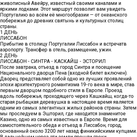
живописный Авейру, известный своими каналами и
яркими лодками. Этот маршрут позволит вам увидеть
Португалию во всём её многообразии — от океанского
побережья до древних святынь и культурных столиц
страны.
1 ДЕНЬ
ЛИССАБОН
Прибытие в столицу Португалии Лиссабон и встречатв
аэропорту. Трансфер в отель, размещение, ужин.
2 ДЕНЬ
ЛИССАБОН - СИНТРА - КАСКАЙШ - ЭСТОРИЛ
После завтрака, отъезд в город Синтра и посещение
Национального дворца Пена (входной билет включен).
Дворец представляет собой одно из лучших проявлений
эпохи архитектурного романтизма 19-го века в мире, став
первым дворцом подобного стиля в Европе. Проезд
вдоль побережья, проходящего через Кашкайш, когда-то
старая рыбацкая деревушка в настоящее время является
одним из самых элегантных жилых районов страны. Затем
мы проследуем в Эшторил, где находится знаменитое
Казино, одно из самых известных в Европе. Время для
самостоятельного обеда и отъезд в Лиссабон, город,
основанный около 3200 лет назад финикийскими купцами.
В дальнейшем через эти земли прошли греки,