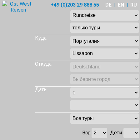
+49 (0)203 29 888 55
DE
|
EN
|
RU
Куда
Откуда
Даты
Взр.
Дети