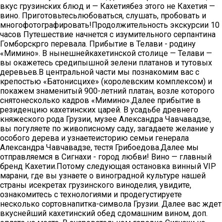
вкус грузинских блюд и — Кахетиябез этого не Кахетия —
вино. Приготовьтесьлюбоваться, слушать, пробовать и
многофотографировать!Продолжительность экскурсии 10
часов Путешествие начнется с изумительного серпантина
Гомборскрго перевала. Прибытие в Телави - родину
«Мимино». В нынешнейкахетинской столице — Телави —
вы окажетесь средипышной зелени платанов и тутовых
деревьев.В центральной части мы познакомим вас с
крепостью «Батонисцихе» (королевским комплексом) и
покажем знаменитый 900-летний платан, возле которого
снятонесколько кадров «Мимино».Далее прибытие в
резиденцию кахетинских царей. В усадьбе древнего
княжеского рода Грузии, музее Александра Чавчавадзе,
вы погуляете по живописному саду, загадаете желание у
особого дерева и узнаетеисторию семьи генерала
Александра Чавчавадзе, тестя Грибоедова.Далее мы
отправляемся в Сигнахи - город любви! Вино — главный
бренд Кахетии.Потому следующая остановка винный VIP
марани, где вы узнаете о виноградной культуре нашей
страны исекретах грузинского виноделия, увидите,
ознакомитесь с технологиями и продегустируете
несколько сортовнапитка-символа Грузии. Далее вас ждет
вкуснейший кахетинский обед сдомашним вином, доп.