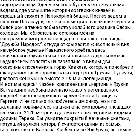
водохранилища. Здесь вы полюбуетесь еголазурными
водами, где услышите истории арагвских князей и
страшный сюжет о Непокорной башне. Послез аедем в
посёлок Пасанаури, где вы посмотрите наслияние чёрной и
белой рек, а также побываете уцелебного родника Слёзы
соловья. Мы обязательно остановимся на
панорамнойсмотровой площадке советского периода
“Дружба Народов”, откуда открывается живописный вид
наглубокое ущелье Кавказского хребта, здесь
неизменнополучаются восхитительные кадры и можно
надущельем полетать на параплане. Увидим два
сказочных поселения в горах Кавказа, которые приобрели
славу известных горнолыжных курортов Грузии - Гудаури,
расположенный на высоте 2195м и Степацминда.
И вот мы здесь! Казбек: красивейшие «картины» Грузии.
Вы увидите необыкновенную красоту легендарного
«поднебесного» старинного храма Святой Троицы в
Гергети. И не только полюбуетесь им снизу, но и по
желанию подниметесь на джипе на смотровую площадку
на высоте 2170 метров, где сможете насладиться видами
долины Терека. Вы увидите покрытый вечными снегами,
потухший вулкан, который считается одним из самых
высоких пиков Кавказа. Казбек ниже Эльбруса, но, темне