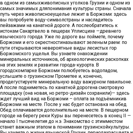
в одном из самыхживописных уголков Грузии и одном из
самых значимых дляпонимания культуры страны. Сначала
путь через живописноеущелье лежит в Боржоми: здесь
вы попробуете воду-символстраны и насладитесь
пейзажами на канатной дороге. А послеобратитесь к
истокам Сакартвело в пещерах Уплисцихе —древнего
языческого города. Уже по дороге вы поймете, почему
Боржоми и его окрестностиназывают зеленым раем: по
пути открываются невероятные виды лесистых гор
Боржомского ущелья. Вы узнаете онахождении
минеральных источников, об археологических раскопках
на этих землях и развитии города-курорта. В
городскомпарке Боржоми полюбуетесь водопадом,
услышите о грузинском Прометее и, конечно,
продегустируете минеральную воду важурном павильоне.
А после подниметесь по канатной дорогена смотровую
площадку (она новая, но ретро-дизайн сохранили)— здесь
ждет лучший вид на Боржоми – оплата за подъёмникив
Боржоми на месте. После у нас будет остановка на обед.
Обед оплачивается дополнительно на месте. В пещерном
городе на берегу реки Куры вы перенесетесь в конец II —
начало I тысячелетия до н.э. Знакомство с этимместом
станет важным этапом в понимании грузинскойкультуры.
Вы узнаете о жизни языческой Грузии, периодахрасцвета и