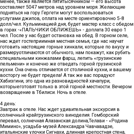
менее, также является пятитысячником — его высота
составляет 5047 метров над уровнем моря. Желающие
подняться на гору Гергети могут воспользоваться
услугами джипов, оплата на месте ориентировочно 5-8
долл/чел. Кульминацией дня, будет мастер класс с обедом
в горах -«ПАЛЬЧИКИ ОБЛИЖЕШЬ» - доплата 30 евро 1
чел. После у нас будет остановка на обед. В горном селе,
нас ждет гостеприимная местная семья, где нас научат
готовить настоящие горные хинкали, которые по вкусу и
размеруотличаются от обычного, нам покажут, как рубить
специальными кинжалами фарш, лепить «грузинские
пельмени» и конечно же отведать горной грузинской
кухни. Она очень отличается от столичной кухни, и вашему
восторгу не будет предела! А так же вас порадуют
Хабизгини, это одна из разновидностей хачапури,
которыеготовят только в этой горной местности. Вечером
возвращение в Тбилиси. Ночь в отеле.
4 день:
Завтрак в отеле. Нас ждет удивительная экскурсия в
солнечный крайгрузинского виноделия. Гомборский
перевал, солнечная Алазанская долина,Телави - «Родина
Мимино», усадьба-музей Александра Чавчавадзе,
итальянские улочки Сигнахи, длинная крепостная стена,