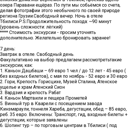
озера Паравани ещёраз. По пути мы собьёмся со счета,
делая фотографии этого необычного по своей природе
региона Грузии.Свободный вечер. Ночь в отеле
Тбилиси.Р.S.Продолжительность похода: ~90 минут
(уровень сложности: лёгкий)
**** Стоимость экскурсии - просим уточнять
дополнительно. Желательно бронировать заранее!
7 день:
Завтрак в отеле. Свободный день.
Факультативно на выбор предлагаем рассмотретьтакие
экскурсии, как:
1. Каньон Дашбаши – 69 евро 1 чел / до 12 лет - 45 евро (
без входных билетов), с мая по ноябрь - 52 евро и 30 евро
2. Гори, Крепость Горисцихе, Музей Сталина, Атенское
ущелье и храм Атенский Сион
3. Вардзия и крепость Рабат
4. Каньон Мартвили и пещера Прометей
5. Винный тур в Кварели с посещением завода
Кинзмараули, тоннеля Хареба, дегустации, обед – 85 евро,
реб. 35 евро. Включены: Транспорт, гид, входные билеты +
дегустации, которые заявлены
6. Шопинг тур – по торговым центрам в Тбилиси ( под