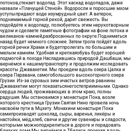
потоков,стекает водопад. Этот каскад водопадов, даже
назвали «Плачущей Стеной». Водоросли и поросшие мхом
уступыпридают воде изумрудный цвет. А ветерок,
поднимаемый горной рекой, дарит свежесть. Вы
подойдёте к водопаду, полюбуетесь этим нерукотворным
чудом и сделаете памятные фотографии на фоне потока и
великанов-камней,разбросанных по округе.Подниматься
назад будет немного сложнее. Затем тропа пойдёт вдоль
горной речки Храми и будетпролегать по большим и
малым камням. Удобная и крепкаяобувь будет хорошей
подмогой в походе.Насладившись природой Дашбаши, мы
вернёмся к нашемутранспорту и продолжим исследовать
красоты Джавахетии. Мы проедем вдоль озера Цалка и
озера Паравани, самогобольшого высокогорного озера
Грузии. Из-за суровых зим ичастых ветров равнины
Джавахетии могут показатьсянегостеприимными. Однако
сердца людей, проживающих в этом краю, полны
радушия. Мы остановимся у монастыря Пока, возле
которого крестница Грузии Святая Нино провела ночь
насвоём пути в Мцхету. Монахини монастыря Пока
самипроизводят шоколад, сыры, варенья, ликёры и
настойки, мёд,хлеб, свечи и другие сувениры и сладости,
которыми можноподкрепиться в дороге и порадовать
близких дома.Мы вернёмся в Тбилиси, проехав вдоль