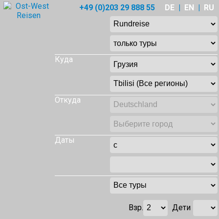
+49 (0)203 29 888 55
DE
|
EN
|
RU
Куда
Откуда
Даты
Взр.
Дети