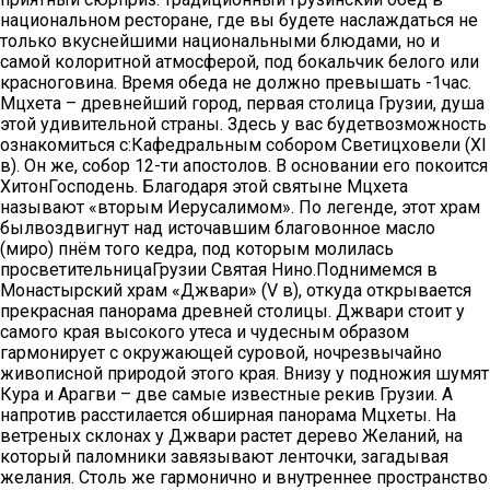
национальном ресторане, где вы будете наслаждаться не
только вкуснейшими национальными блюдами, но и
самой колоритной атмосферой, под бокальчик белого или
красноговина. Время обеда не должно превышать -1час.
Мцхета – древнейший город, первая столица Грузии, душа
этой удивительной страны. Здесь у вас будетвозможность
ознакомиться с:Кафедральным собором Светицховели (XI
в). Он же, собор 12-ти апостолов. В основании его покоится
ХитонГосподень. Благодаря этой святыне Мцхета
называют «вторым Иерусалимом». По легенде, этот храм
былвоздвигнут над источавшим благовонное масло
(миро) пнём того кедра, под которым молилась
просветительницаГрузии Святая Нино.Поднимемся в
Монастырский храм «Джвари» (V в), откуда открывается
прекрасная панорама древней столицы. Джвари стоит у
самого края высокого утеса и чудесным образом
гармонирует с окружающей суровой, ночрезвычайно
живописной природой этого края. Внизу у подножия шумят
Кура и Арагви – две самые известные рекив Грузии. А
напротив расстилается обширная панорама Мцхеты. На
ветреных склонах у Джвари растет дерево Желаний, на
который паломники завязывают ленточки, загадывая
желания. Столь же гармонично и внутреннее пространство