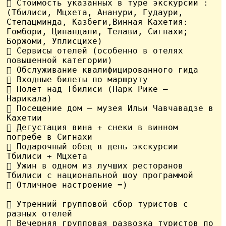
 Стоимость указанных в туре экскурсий : 
(Тбилиси, Мцхета, Ананури, Гудаури, 
Степацминда, Казбеги,Винная Кахетия: 
Гомбори, Цинандали, Телави, Сигнахи; 
Боржоми, Уплисцихе)

 Сервисы отелей (особенно в отелях 
повышенной категории)

 Обслуживание квалифицированного гида

 Входные билеты по маршруту

 Полет над Тбилиси (Парк Рике – 
Нарикала)

 Посещение дом – музея Ильи Чавчавадзе в 
Кахетии

 Дегустация вина + снеки в винном 
погребе в Сигнахи

 Подарочный обед в день экскурсии 
Тбилиси + Мцхета

 Ужин в одном из лучших ресторанов 
Тбилиси с национальной шоу программой

 Отличное настроение =)

 Утренний групповой сбор туристов с 
разных отелей

 Вечерняя групповая развозка туристов по 