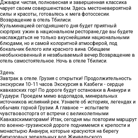
Джвари: чистая, полновесная и завершенная классика
чарует своим совершенством. Здесь местоневероятной
силы и красоты, готовьтесь к мега фотоссесии.
Возвращение в отель Тбилиси.
Кульминацией сегодняшнего дня будет приятный
сюрприз: ужин в национальном ресторане,где вы будете
наслаждаться не только вкуснейшими национальными
блюдами, но и самой колоритной атмосферой, под
бокальчик белого или красного вина. Обещаем
необыкновенный и незабываемый вечер.Возвращение в
отель самостоятельное. Ночь в отеле Тбилиси.
3день:
Завтрак в отеле. Грузия с открытки! Продолжительность
экскурсии 10-11 часов Экскурсия в Казбеги - сердце
кавказских гор! По дороге будут остановки в Ананури и
Гудаури. Проедем мимо водопадов, минеральных
источников ислияний рек. Узнаете об историях, легендах и
обычаях горной Грузии. А главное — испытаете
чувствовосторга от встречи с великолепными
Кавказскимигорами! Итак, сегодня мы повторим маршрут
по военно-грузинской дороге поднимемся к крепости и
монастырю Ананури, которые красуются на берегу
бирюзовых зеркальных вод Жинвальского