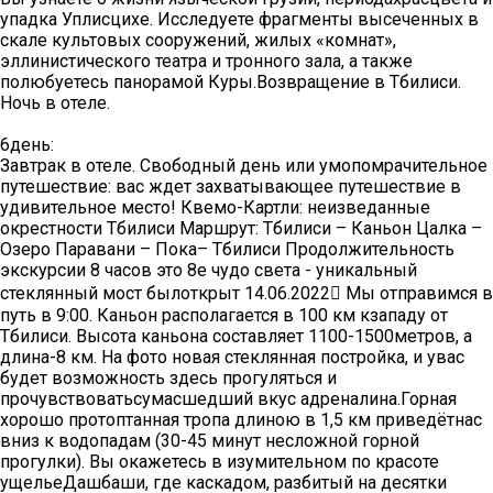
упадка Уплисцихе. Исследуете фрагменты высеченных в
скале культовых сооружений, жилых «комнат»,
эллинистического театра и тронного зала, а также
полюбуетесь панорамой Куры.Возвращение в Тбилиси.
Ночь в отеле.
6день:
Завтрак в отеле. Свободный день или умопомрачительное
путешествие: вас ждет захватывающее путешествие в
удивительное место! Квемо-Картли: неизведанные
окрестности Тбилиси Маршрут: Тбилиси – Каньон Цалка –
Озеро Паравани – Пока– Тбилиси Продолжительность
экскурсии 8 часов это 8е чудо света - уникальный
стеклянный мост былоткрыт 14.06.2022 Мы отправимся в
путь в 9:00. Каньон располагается в 100 км кзападу от
Тбилиси. Высота каньона составляет 1100-1500метров, а
длина-8 км. На фото новая стеклянная постройка, и увас
будет возможность здесь прогуляться и
прочувствоватьсумасшедший вкус адреналина.Горная
хорошо протоптанная тропа длиною в 1,5 км приведётнас
вниз к водопадам (30-45 минут несложной горной
прогулки). Вы окажетесь в изумительном по красоте
ущельеДашбаши, где каскадом, разбитый на десятки