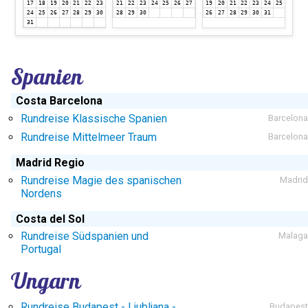
17
18
19
20
21
22
23
21
22
23
24
25
26
27
19
20
21
22
23
24
25
24
25
26
27
28
29
30
28
29
30
26
27
28
29
30
31
31
Spanien
Costa Barcelona
Rundreise Klassische Spanien
Barcelona
Rundreise Mittelmeer Traum
Barcelona
Madrid Regio
Rundreise Magie des spanischen
Madrid
Nordens
Costa del Sol
Rundreise Südspanien und
Malaga
Portugal
Ungarn
Rundreise Budapest - Ljubljana -
Budapest