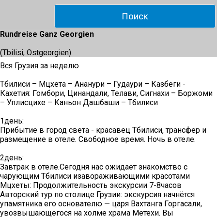
Rundreise Ganz Georgien
(Tbilisi, Ostgeorgien)
Вся Грузия за неделю
Тбилиси – Мцхета – Ананури – Гудаури – Казбеги -
Кахетия: Гомбори, Цинандали, Телави, Сигнахи – Боржоми
– Уплисцихе – Каньон Дашбаши – Тбилиси
1день:
Прибытие в город света - красавец Тбилиси, трансфер и
размещение в отеле. Свободное время. Ночь в отеле.
2день:
Завтрак в отеле.Сегодня нас ожидает знакомство с
чарующим Тбилиси изавораживающими красотами
Мцхеты: Продолжительность экскурсии 7-8часов
Авторский тур по столице Грузии: экскурсия начнётся
упамятника его основателю — царя Вахтанга Горгасали,
увозвышающегося на холме храма Метехи. Вы