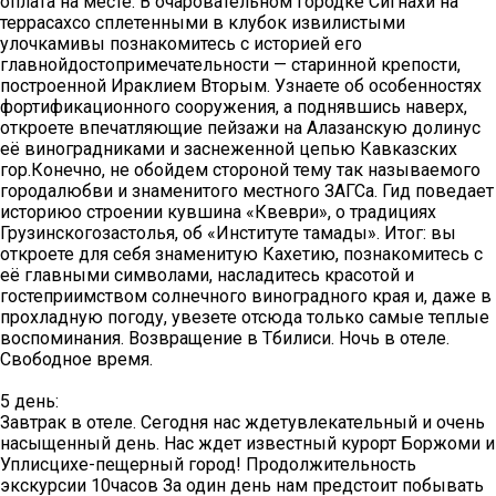
оплата на месте. В очаровательном городке Сигнахи на
террасахсо сплетенными в клубок извилистыми
улочкамивы познакомитесь с историей его
главнойдостопримечательности — старинной крепости,
построенной Ираклием Вторым. Узнаете об особенностях
фортификационного сооружения, а поднявшись наверх,
откроете впечатляющие пейзажи на Алазанскую долинус
её виноградниками и заснеженной цепью Кавказских
гор.Конечно, не обойдем стороной тему так называемого
городалюбви и знаменитого местного ЗАГСа. Гид поведает
историюо строении кувшина «Квеври», о традициях
Грузинскогозастолья, об «Институте тамады». Итог: вы
откроете для себя знаменитую Кахетию, познакомитесь с
её главными символами, насладитесь красотой и
гостеприимством солнечного виноградного края и, даже в
прохладную погоду, увезете отсюда только самые теплые
воспоминания. Возвращение в Тбилиси. Ночь в отеле.
Свободное время.
5 день:
Завтрак в отеле. Сегодня нас ждетувлекательный и очень
насыщенный день. Нас ждет известный курорт Боржоми и
Уплисцихе-пещерный город! Продолжительность
экскурсии 10часов За один день нам предстоит побывать