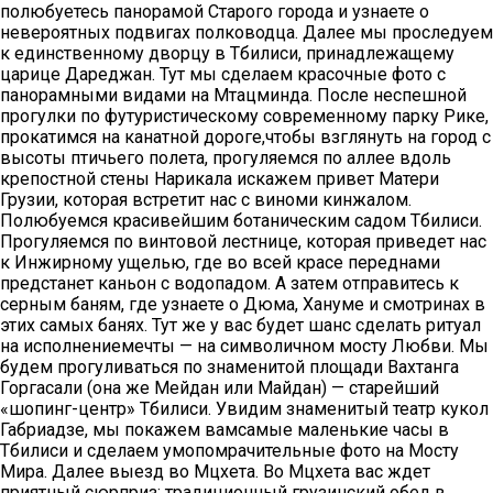
полюбуетесь панорамой Старого города и узнаете о
невероятных подвигах полководца. Далее мы проследуем
к единственному дворцу в Тбилиси, принадлежащему
царице Дареджан. Тут мы сделаем красочные фото с
панорамными видами на Мтацминда. После неспешной
прогулки по футуристическому современному парку Рике,
прокатимся на канатной дороге,чтобы взглянуть на город с
высоты птичьего полета, прогуляемся по аллее вдоль
крепостной стены Нарикала искажем привет Матери
Грузии, которая встретит нас с виноми кинжалом.
Полюбуемся красивейшим ботаническим садом Тбилиси.
Прогуляемся по винтовой лестнице, которая приведет нас
к Инжирному ущелью, где во всей красе переднами
предстанет каньон с водопадом. А затем отправитесь к
серным баням, где узнаете о Дюма, Хануме и смотринах в
этих самых банях. Тут же у вас будет шанс сделать ритуал
на исполнениемечты — на символичном мосту Любви. Мы
будем прогуливаться по знаменитой площади Вахтанга
Горгасали (она же Мейдан или Майдан) — старейший
«шопинг-центр» Тбилиси. Увидим знаменитый театр кукол
Габриадзе, мы покажем вамсамые маленькие часы в
Тбилиси и сделаем умопомрачительные фото на Мосту
Мира. Далее выезд во Мцхета. Во Мцхета вас ждет
приятный сюрприз: традиционный грузинский обед в