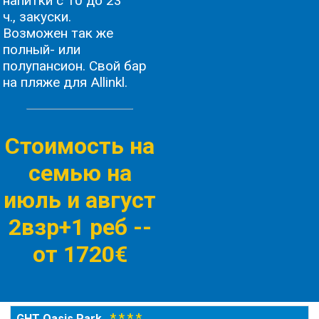
напитки с 10 до 23
ч., закуски.
Возможен так же
полный- или
полупансион. Свой бар
на пляже для Allinkl.
Стоимость на
семью на
июль и август
2взр+1 реб -
-
от 1720€
* * * *
GHT Oasis Park