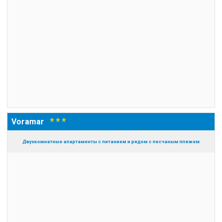
* * *
Voramar
Двухкомнатные апартаменты с питанием и рядом с песчаным пляжем