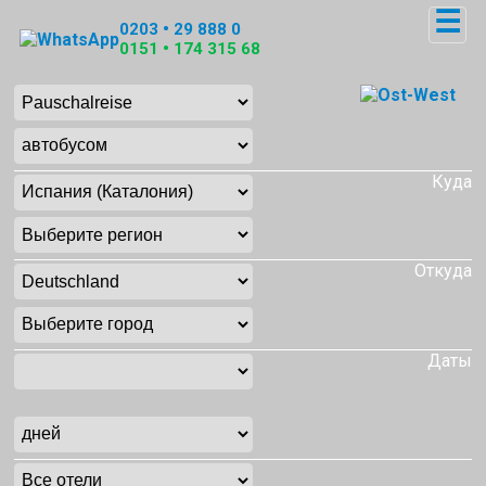
☰
0203 • 29 888 0
0151 • 174 315 68
Куда
Откуда
Даты