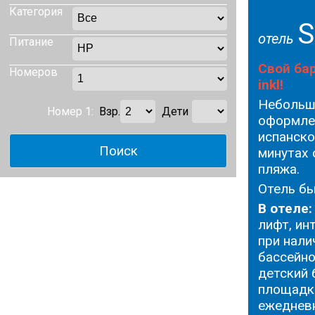
Категория
S
отель
Питание
Свой бар
Номеров
inkl!
Небольш
Номер 1:
Взр.
Дети
оформле
испанско
минутах 
пляжа.
Oтель бы
В отеле:
лифт, ин
при нали
бассейно
детский 
площадка
ежеднев