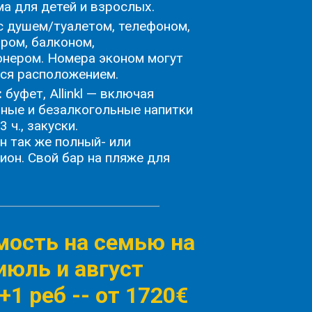
а для детей и взрослых.
 душем/туалетом, телефоном,
ром, балконом,
нером. Номера эконом могут
ся расположением.
:
буфет, Allinkl — включая
ные и безалкогольные напитки
3 ч., закуски.
 так же полный- или
ион. Свой бар на пляже для
мость на семью на
июль и август
+1 реб -
- от 1720€