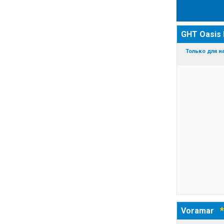
GHT Oasis
Только для н
*
Voramar