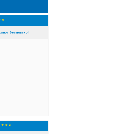
* *
ыхают бесплатно!
 * * *