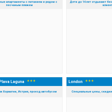
ые апартаменты с питанием и рядом с
Дети до 14 лет отдыхают бес
песчаным пляжем
клиен
* * *
* * *
 Plava Laguna
London
и Хорватии, Истрия, проезд автобусом
Специальные цены, скидки