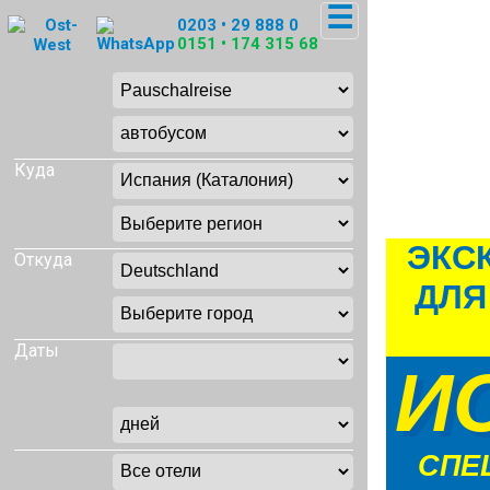
☰
0203 • 29 888 0
0151 • 174 315 68
Куда
ЭКС
Откуда
ДЛЯ
Даты
И
СПЕ