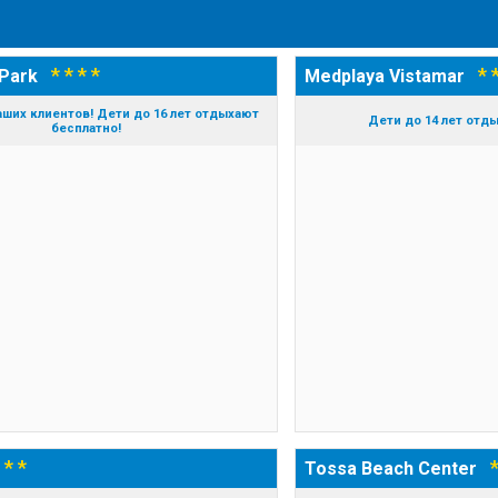
* * * *
* 
 Park
Medplaya Vistamar
аших клиентов! Дети до 16 лет отдыхают
Дети до 14 лет отд
бесплатно!
 * *
*
Tossa Beach Center