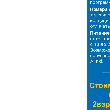
программ
Номера
с
телевизо
кондицио
отличать
Питание
алкоголь
с 10 до 2
Возможен
полупанс
Allinkl.
Стои
2взр