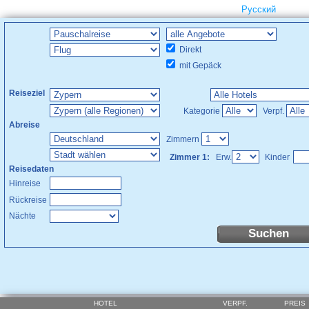
Русский
Direkt
mit Gepäck
Reiseziel
Kategorie
Verpf.
Abreise
Zimmern
Zimmer 1:
Erw.
Kinder
Reisedaten
Hinreise
Rückreise
Nächte
HOTEL
VERPF.
PREIS