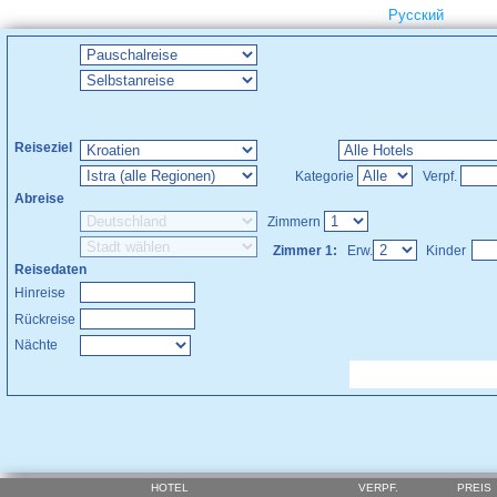
Русский
Reiseziel
Kategorie
Verpf.
Abreise
Zimmern
Zimmer 1:
Erw.
Kinder
Reisedaten
Hinreise
Rückreise
Nächte
HOTEL
VERPF.
PREIS