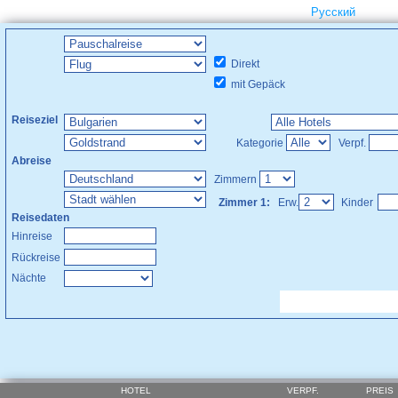
Русский
Direkt
mit Gepäck
Reiseziel
Kategorie
Verpf.
Abreise
Zimmern
Zimmer 1:
Erw.
Kinder
Reisedaten
Hinreise
Rückreise
Nächte
HOTEL
VERPF.
PREIS