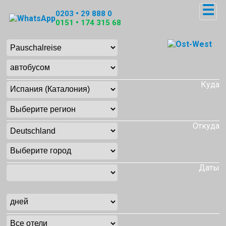
☰
0203 • 29 888 0
0151 • 174 315 68
Куда
Откуда
Даты