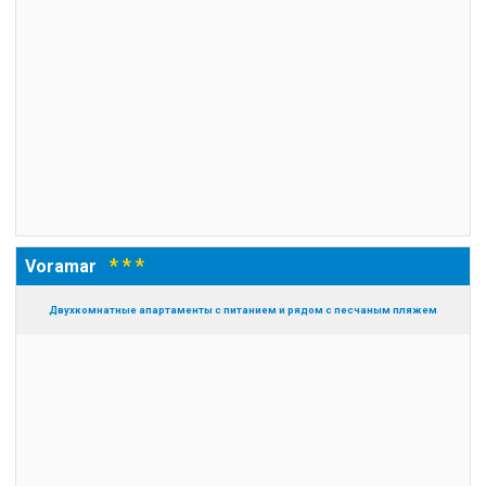
* * *
Voramar
Двухкомнатные апартаменты с питанием и рядом с песчаным пляжем