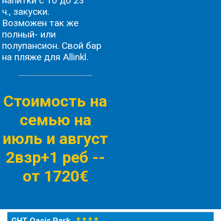
напитки с 10 до 23
ч., закуски.
Возможен так же
полный- или
полупансион. Свой бар
на пляже для Allinkl.
Стоимость на
семью на
июль и август
2взр+1 реб -
-
от 1720€
* * * *
GHT Oasis Park