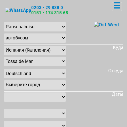
☰
0203 • 29 888 0
0151 • 174 315 68
Куда
Откуда
Даты