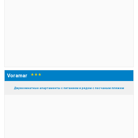
* * *
Voramar
Двухкомнатные апартаменты с питанием и рядом с песчаным пляжем