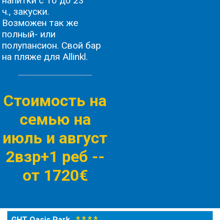
напитки с 10 до 23
ч., закуски.
Возможен так же
полный- или
полупансион. Свой бар
на пляже для Allinkl.
Стоимость на
семью на
июль и август
2взр+1 реб -
-
от 1720€
* * * *
GHT Oasis Park