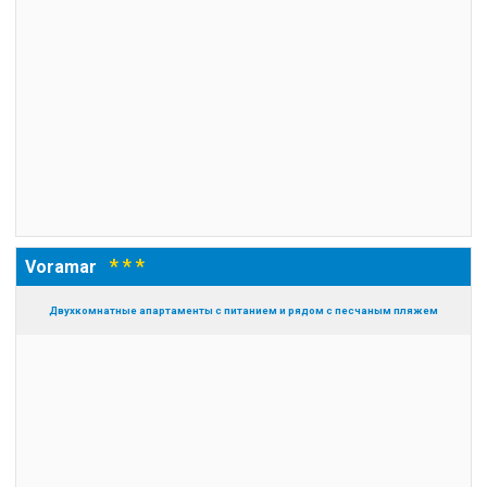
* * *
Voramar
Двухкомнатные апартаменты с питанием и рядом с песчаным пляжем