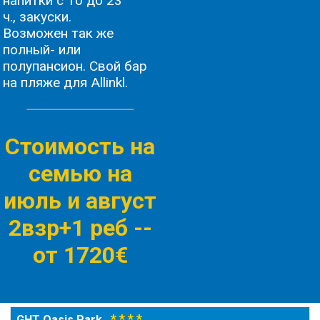
напитки с 10 до 23
ч., закуски.
Возможен так же
полный- или
полупансион. Свой бар
на пляже для Allinkl.
Стоимость на
семью на
июль и август
2взр+1 реб -
-
от 1720€
* * * *
GHT Oasis Park