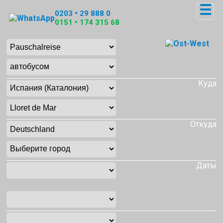
☰
0203 • 29 888 0
0151 • 174 315 68
Куда
Откуда
Даты