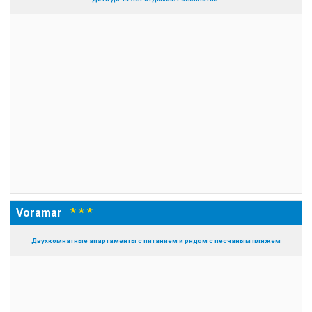
* * *
Voramar
Двухкомнатные апартаменты с питанием и рядом с песчаным пляжем