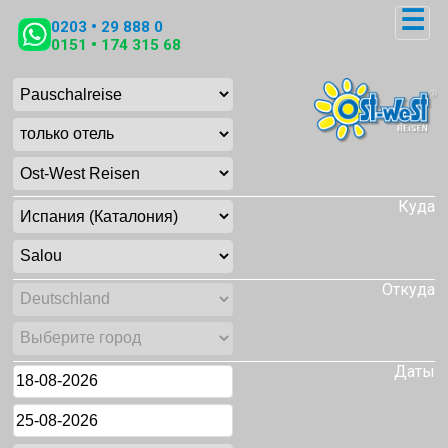
☰
0203 • 29 888 0
0151 • 174 315 68
Куда
Откуда
Даты