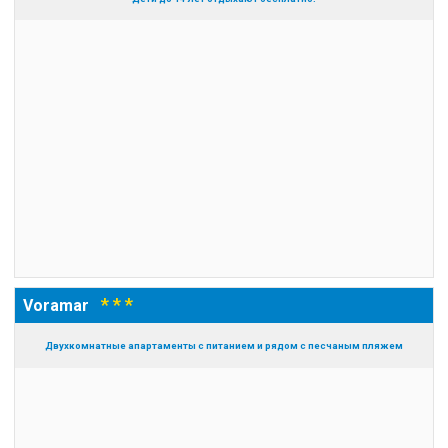
* * *
Voramar
Двухкомнатные апартаменты с питанием и рядом с песчаным пляжем