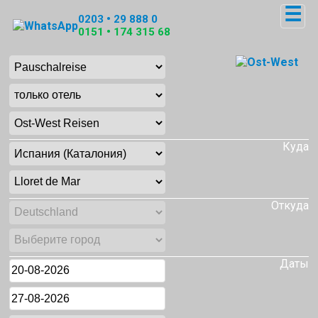
☰
0203 • 29 888 0
0151 • 174 315 68
Куда
Откуда
Даты