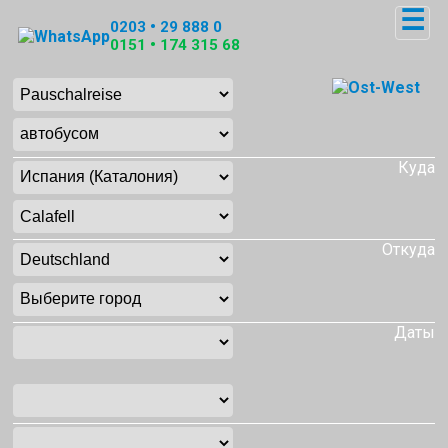
☰
0203 • 29 888 0
0151 • 174 315 68
Куда
Откуда
Даты