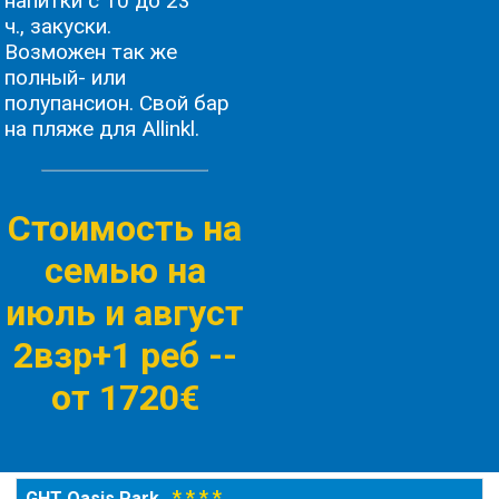
напитки с 10 до 23
ч., закуски.
Возможен так же
полный- или
полупансион. Свой бар
на пляже для Allinkl.
Стоимость на
семью на
июль и август
2взр+1 реб -
-
от 1720€
* * * *
GHT Oasis Park