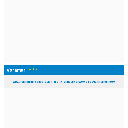
* * *
Voramar
Двухкомнатные апартаменты с питанием и рядом с песчаным пляжем