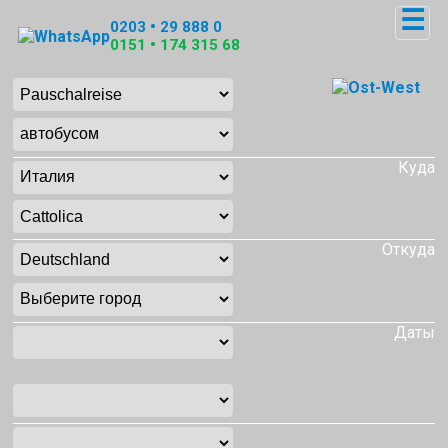
☰
0203 • 29 888 0
0151 • 174 315 68
Куда
Откуда
Даты