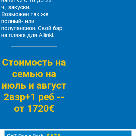
напитки с 10 до 23
ч., закуски.
Возможен так же
полный- или
полупансион. Свой бар
на пляже для Allinkl.
Стоимость на
семью на
июль и август
2взр+1 реб -
-
от 1720€
* * * *
GHT Oasis Park