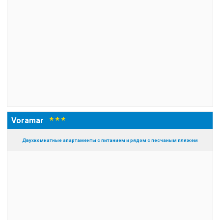
* * *
Voramar
Двухкомнатные апартаменты с питанием и рядом с песчаным пляжем