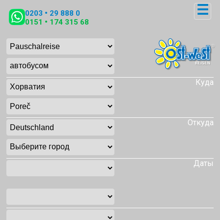
☰
0203 • 29 888 0
0151 • 174 315 68
Куда
Откуда
Даты