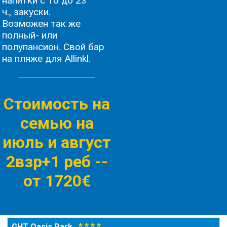
напитки с 10 до 23
ч., закуски.
Возможен так же
полный- или
полупансион. Свой бар
на пляже для Allinkl.
Стоимость на
семью на
июль и август
2взр+1 реб -
-
от 1720€
* * * *
GHT Oasis Park