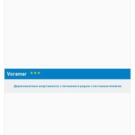
* * *
Voramar
Двухкомнатные апартаменты с питанием и рядом с песчаным пляжем