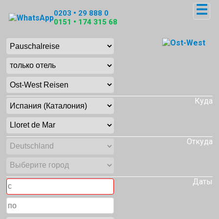
☰
0203 • 29 888 0
0151 • 174 315 68
Куда
Откуда
Даты