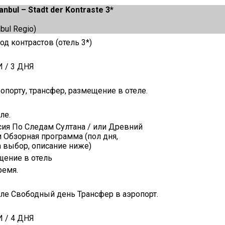
anbul – Stadt der Kontraste 3*
nbul Regio)
од контрастов (отель 3*)
И / 3 ДНЯ
ропорту, трансфер, размещение в отеле.
ле.
сия По Следам Султана / или Древний
и Обзорная программа (пол дня,
 выбор, описание ниже)
щение в отель
ремя.
еле Свободный день Трансфер в аэропорт.
И / 4 ДНЯ