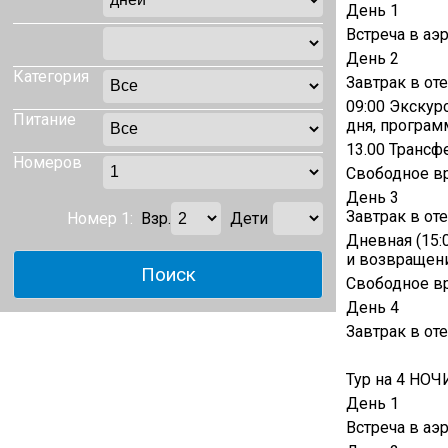
День 1
Встреча в аэ
День 2
Категория
Завтрак в от
09:00 Экскур
Питание
дня, програм
13.00 Трансф
Номеров
Свободное в
День 3
Завтрак в от
Номер 1:
Взр.
Дети
Дневная (15:0
и возвращени
Свободное в
День 4
Завтрак в от
Тур на 4 НОЧ
День 1
Встреча в аэ