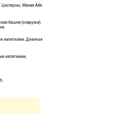
 Цистерны, Малая Айя
ская башня (снаружи).
на.
ми напитками: Девичья
ми напитками,
у,