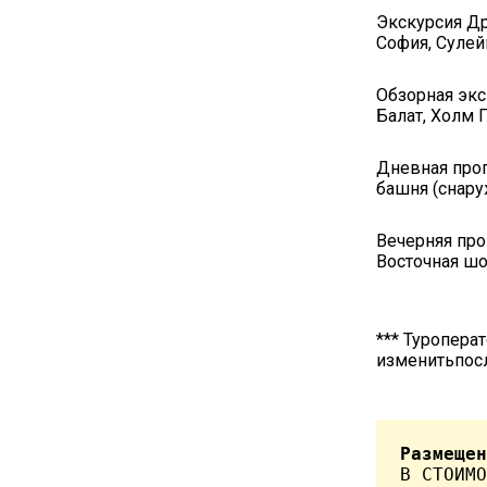
Экскурсия Др
София, Суле
Обзорная экс
Балат, Холм П
Дневная прог
башня (снару
Вечерняя про
Восточная шо
*** Туропера
изменитьпосл
Размещен
В СТОИМО