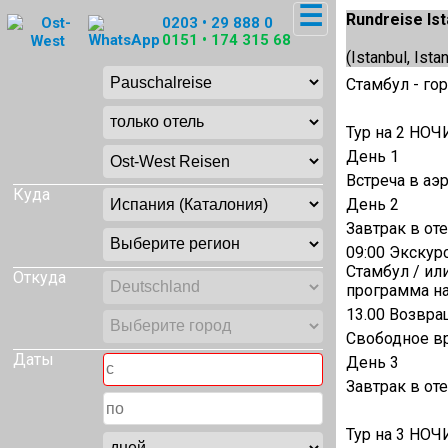
☰
Rundreise Ist
0203 • 29 888 0
0151 • 174 315 68
(Istanbul, Ista
Стамбул - гор
Тур на 2 НОЧ
День 1
Встреча в аэ
Куда
День 2
Завтрак в оте
09:00 Экскур
Стамбул / ил
Откуда
программа на
13.00 Возвра
Свободное в
Даты
День 3
Завтрак в от
Тур на 3 НОЧ