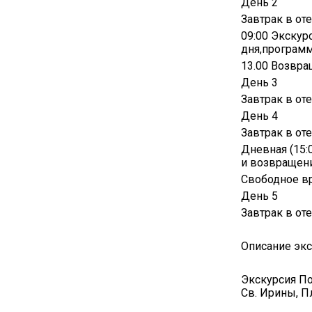
День 2
Завтрак в оте
09:00 Экскур
дня,программ
13.00 Возвра
День 3
Завтрак в от
День 4
Завтрак в от
Дневная (15:0
и возвращени
Свободное в
День 5
Завтрак в от
Описание экс
Экскурсия По
Св. Ирины, П