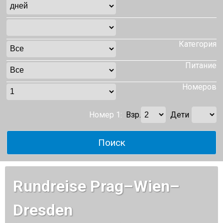
Категория
Питание
Номеров
Номер 1:
Взр.
Дети
Rundreise Prag–Wien–
Dresden