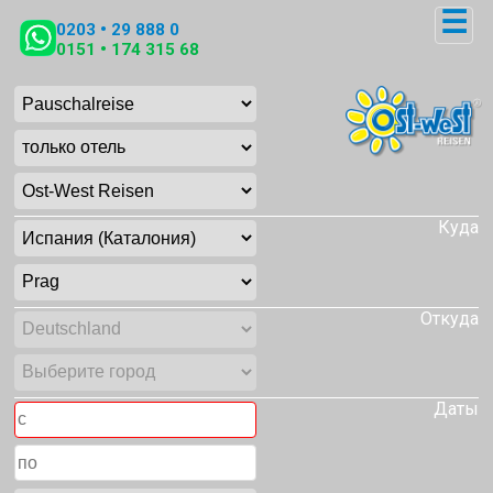
☰
0203 • 29 888 0
0151 • 174 315 68
Куда
Откуда
Даты