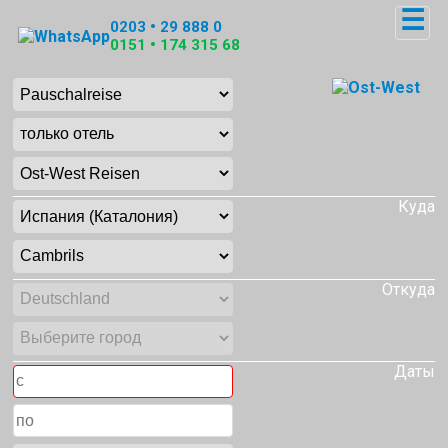
☰
0203 • 29 888 0
0151 • 174 315 68
Куда
Откуда
Даты