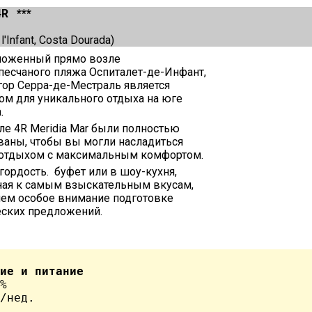
4R ***
 l'Infant, Costa Dourada)
ложенный прямо возле
песчаного пляжа Оспиталет-де-Инфант,
гор Серра-де-Местраль является
м для уникального отдыха на юге
а.
ле 4R Meridiа Mar были полностью
аны, чтобы вы могли насладиться
отдыхом с максимальным комфортом.
 гордость. буфет или в шоу-кухня,
ная к самым взыскательным вкусам,
яем особое внимание подготовке
еских предложений.
ие и питание
%

/нед. 
