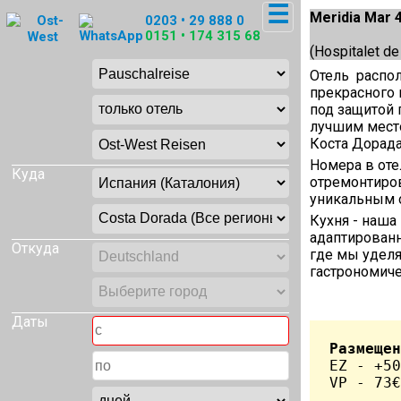
☰
Meridia Mar 
0203 • 29 888 0
0151 • 174 315 68
(Hospitalet de
Отель распо
прекрасного 
под защитой 
лучшим место
Коста Дорад
Номера в оте
Куда
отремонтиров
уникальным 
Кухня - наша
адаптирован
Откуда
где мы удел
гастрономич
Даты
Размещен
EZ - +50
VP - 73€