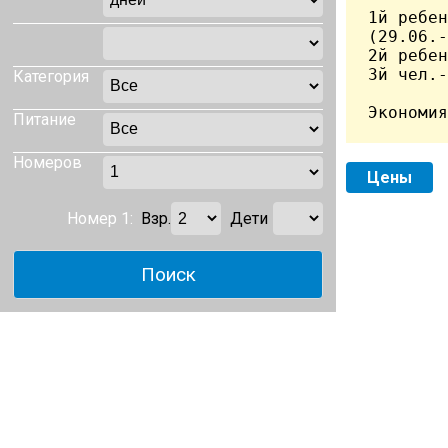
1й ребен
(29.06.-
2й ребен
3й чел.-
Категория
Питание
Номеров
Цены
Номер 1:
Взр.
Дети