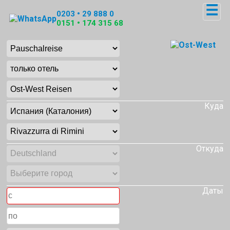
☰
0203 • 29 888 0
0151 • 174 315 68
Куда
Откуда
Даты