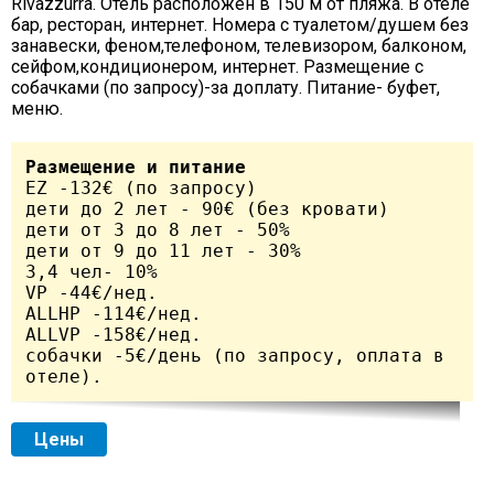
Rivazzurra. Отель расположен в 150 м от пляжа. В отеле
бар, ресторан, интернет. Номера с туалетом/душем без
занавески, феном,телефоном, телевизором, балконом,
сейфом,кондиционером, интернет. Размещение с
собачками (по запросу)-за доплату. Питание- буфет,
меню.
Размещение и питание
EZ -132€ (по запросу)

дети до 2 лет - 90€ (без кровати)

дети от 3 до 8 лет - 50%

дети от 9 до 11 лет - 30%

3,4 чел- 10%

VP -44€/нед.

ALLHP -114€/нед.

ALLVP -158€/нед.

собачки -5€/день (по запросу, оплата в 
отеле).	
Цены