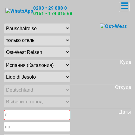
☰
0203 • 29 888 0
0151 • 174 315 68
Куда
Откуда
Даты