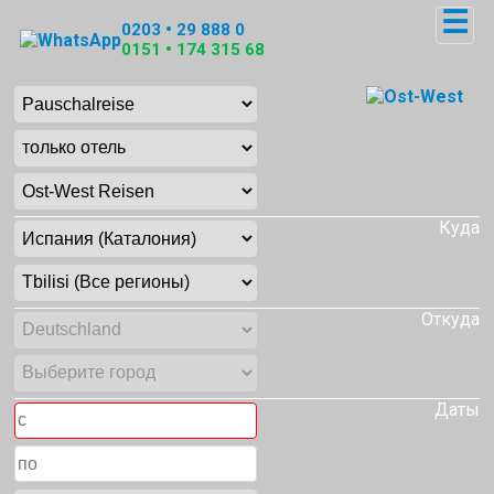
☰
0203 • 29 888 0
0151 • 174 315 68
Куда
Откуда
Даты