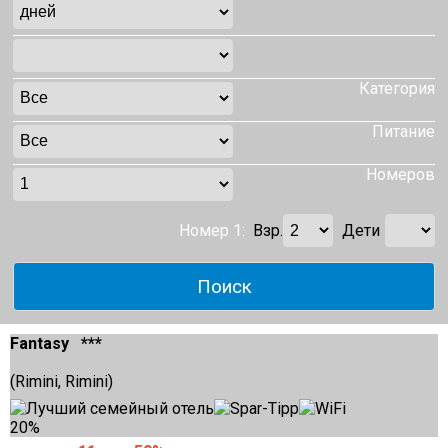
Категория
Питание
Номеров
Номер 1:
Взр.
Дети
Fantasy ***
(Rimini, Rimini)
20%