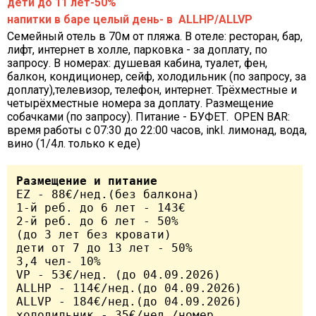
дети до 11 лет-50%
напитки в баре целый день- в ALLHP/ALLVP
Семейный отель в 70м от пляжа. В отеле: ресторан, бар,
лифт, интернет в холле, парковка - за доплату, по
запросу. В номерах: душевая кабина, туалет, фен,
балкон, кондиционер, сейф, холодильник (по запросу, за
доплату),телевизор, телефон, интернет. Трёхместные и
четырёхместные номера за доплату. Размещение
собачками (по запросу). Питание - БУФЕТ. OPEN BAR:
время работы с 07:30 до 22:00 часов, inkl. лимонад, вода,
вино (1/4л. только к еде)
Размещение и питание
EZ - 88€/нед.(без балкона)

1-й реб. до 6 лет - 143€ 

2-й реб. до 6 лет - 50%

(до 3 лет без кровати)	

дети от 7 до 13 лет - 50%	

3,4 чел- 10%	

VP - 53€/нед. (до 04.09.2026)

ALLHP - 114€/нед.(до 04.09.2026)

ALLVP - 184€/нед.(до 04.09.2026)

холодильник - 35€/нед./номер
