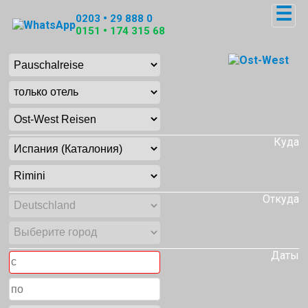
☰
0203 • 29 888 0
0151 • 174 315 68
Куда
Откуда
Даты