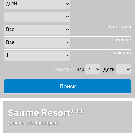
Категория
Питание
Номеров
Номер 1:
Взр.
Дети
Sairme Resort***
(Sairme, Westgeorgien)