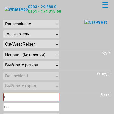
☰
0203 • 29 888 0
0151 • 174 315 68
Куда
Откуда
Даты