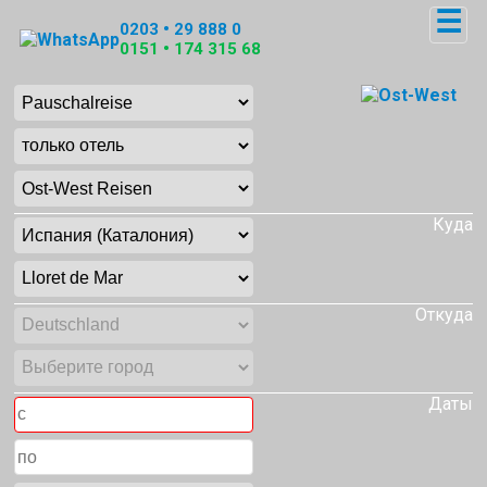
☰
0203 • 29 888 0
0151 • 174 315 68
Куда
Откуда
Даты