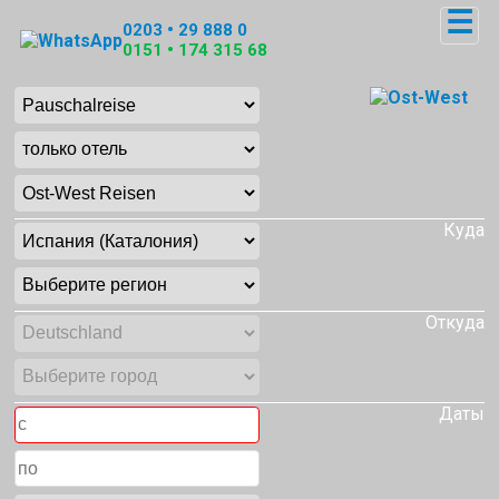
☰
0203 • 29 888 0
0151 • 174 315 68
Куда
Откуда
Даты