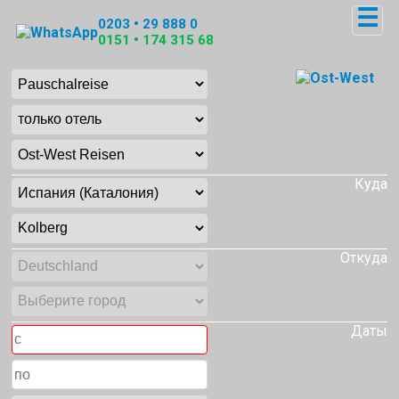
☰
0203 • 29 888 0
0151 • 174 315 68
Куда
Откуда
Даты