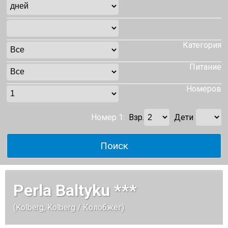
Категория
Питание
Номеров
Номер 1:
Взр.
Дети
Perla Baltyku ***
(Kolberg, Kolberg / Колобжег)