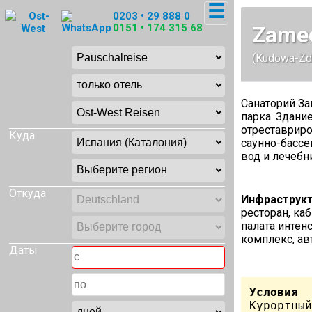
☰
0203 • 29 888 0
0151 • 174 315 68
Zame
(Kudowa-Zdr
Санаторий За
парка. Здани
отреставрир
Куда
саунно-басс
вод и лечебн
Откуда
Инфраструкт
ресторан, ка
палата интен
комплекс, ав
Даты
Условия
Курортный