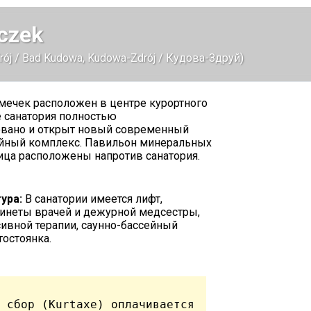
czek
ój / Bad Kudowa, Kudowa-Zdrój / Кудова-Здруй)
мечек расположен в центре курортного
е санатория полностью
овано и открыт новый современный
ейный комплекс. Павильон минеральных
ица расположены напротив санатория.
ура:
В санатории имеется лифт,
бинеты врачей и дежурной медсестры,
сивной терапии, саунно-бассейный
тостоянка.
 сбор (Kurtaxe) оплачивается 