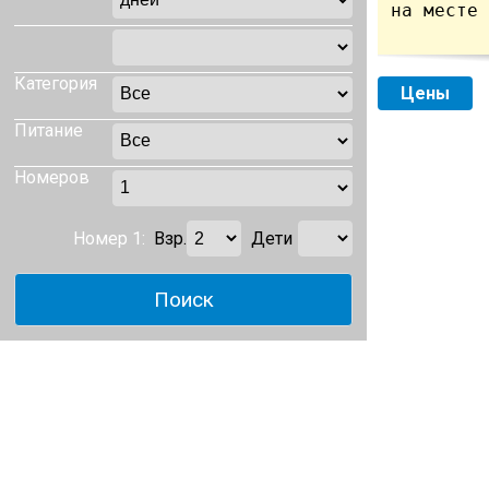
на месте 
Категория
Цены
Питание
Номеров
Номер 1:
Взр.
Дети