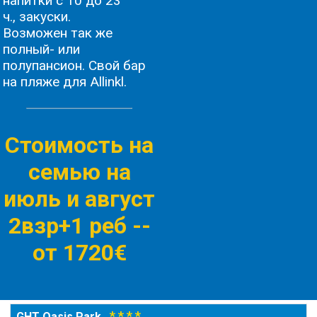
напитки с 10 до 23
ч., закуски.
Возможен так же
полный- или
полупансион. Свой бар
на пляже для Allinkl.
Стоимость на
семью на
июль и август
2взр+1 реб -
-
от 1720€
* * * *
GHT Oasis Park