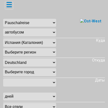
☰
Куда
Откуда
Даты