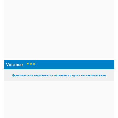
* * *
Voramar
Двухкомнатные апартаменты с питанием и рядом с песчаным пляжем